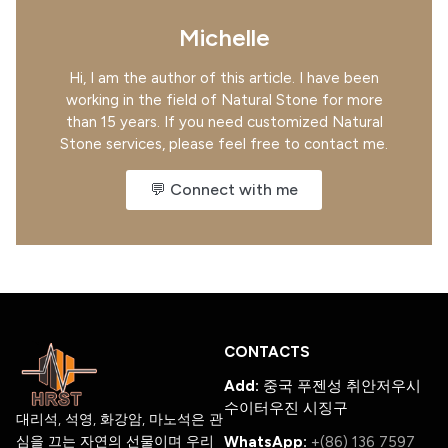
Michelle
Hi, I am the author of this article. I have been
working in the field of Natural Stone for more
than 15 years. If you need customized Natural
Stone services, please feel free to contact me.
💬 Connect with me
CONTACTS
Add:
중국 푸젠성 취안저우시
수이터우진 시징구
대리석, 석영, 화강암, 마노석은 관
심을 끄는 자연의 선물이며 우리
WhatsApp:
+(86) 136 7597