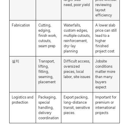
need, poor yield
reviewing
layout
efficiency
Fabrication
Cutting,
Waterfalls,
A lower slab
edging,
custom edges,
price can still
finish work,
multiple cutouts,
lead to a
cutouts,
reinforcement,
higher
seam prep
dry-lay
finished
planning
project cost
설치
Transport,
Difficult access,
Jobsite
lifting,
oversized
conditions
fitting,
pieces, local
matter more
seaming,
labor, site issues
than many
placement
buyers
expect
Logistics and
Packaging,
Export packing,
Important for
protection
special
long-distance
premium or
handling,
transit, sensitive
international
delivery
pieces
projects
coordination