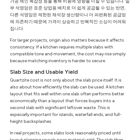
가공 체인 복잡성 등을 통해 비용에 영향을 미칠 수 있습니다. 일
부 석영암은 표준 상업용 배치로 더 쉽게 공급될 수 있는 반면,
다른 석영암은 제한된 채석장 생산량이나 더 파편화된 공급망
에 의존하기 때문에 가격이 상승하고 반복적인 소싱이 어려워
집니다.
For larger projects, origin also matters because it affects
consistency. If a kitchen requires multiple slabs with
compatible tone and movement, the cost may rise simply
because matching inventory is harder to secure.
Slab Size and Usable Yield
Quartzite cost is not only about the slab price itself. It is
also about how efficiently the slab can be used. A kitchen
layout that fits well within one slab often performs better
economically than a layout that forces buyers into a
second slab with significant leftover waste. This is
especially important for islands, waterfall ends, and full-
height backsplashes.
In real projects, some slabs look reasonably priced until
layout planning reveals poor material yield. The slab then