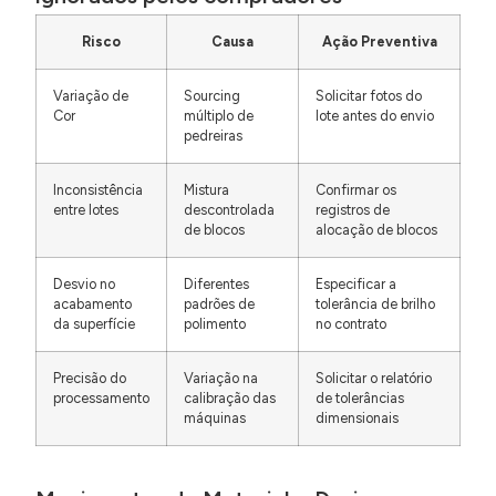
Risco
Causa
Ação Preventiva
Variação de
Sourcing
Solicitar fotos do
Cor
múltiplo de
lote antes do envio
pedreiras
Inconsistência
Mistura
Confirmar os
entre lotes
descontrolada
registros de
de blocos
alocação de blocos
Desvio no
Diferentes
Especificar a
acabamento
padrões de
tolerância de brilho
da superfície
polimento
no contrato
Precisão do
Variação na
Solicitar o relatório
processamento
calibração das
de tolerâncias
máquinas
dimensionais