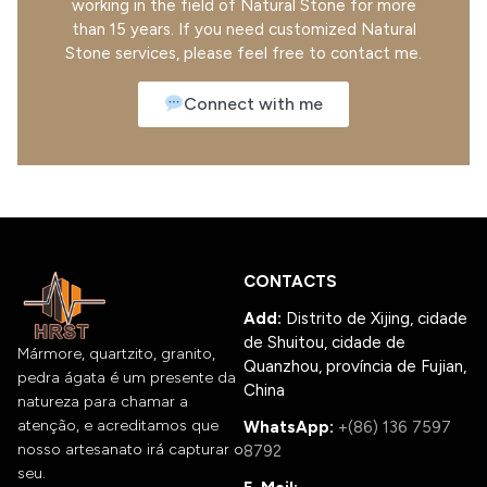
working in the field of Natural Stone for more
than 15 years. If you need customized Natural
Stone services, please feel free to contact me.
Connect with me
CONTACTS
Add:
Distrito de Xijing, cidade
de Shuitou, cidade de
Mármore, quartzito, granito,
Quanzhou, província de Fujian,
pedra ágata é um presente da
China
natureza para chamar a
atenção, e acreditamos que
WhatsApp:
+(86) 136 7597
nosso artesanato irá capturar o
8792
seu.