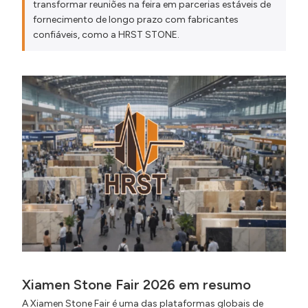
transformar reuniões na feira em parcerias estáveis de
Como garantir a consistência das lajes?
fornecimento de longo prazo com fabricantes
Quais documentos de exportação são
confiáveis, como a HRST STONE.
necessários?
Nota final / Conclusões práticas
Xiamen Stone Fair 2026 em resumo
A Xiamen Stone Fair é uma das plataformas globais de