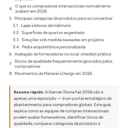
O que os compradores internacionais normalmente
avaliam em 2026
Principais categorias de produtos para se concentrar
Lajes e blocos de mármore
Superfícies de quartzo engenhado
Soluções sob medida baseadas em projetos
Pedra arquitetônica personalizada
Avaliação de fornecedores no local: checklist prático
Riscos de qualidade frequentemente ignorados pelos
compradores
Movimentos de Material e Design em 2026
Da Exposição à Execução do Projeto
Seleção de um fabricante confiável com sede em
Resumo rápido:
A Xiamen Stone Fair 2026 não é
Xiamen
apenas uma exposição — é um portal estratégico de
Perguntas Frequentes sobre a Feira de Pedras de Xiamen
abastecimento para compradores globais. Este guia
2026
explica como as equipes de compras internacionais
É recomendável visitar a fábrica após a feira?
podem avaliar fornecedores, identificar riscos de
Quanto tempo costuma levar a produção em
qualidade, comparar categorias de produtos e
grande escala?