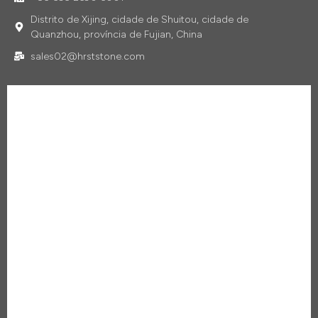
Distrito de Xijing, cidade de Shuitou, cidade de
Quanzhou, província de Fujian, China
sales02@hrststone.com