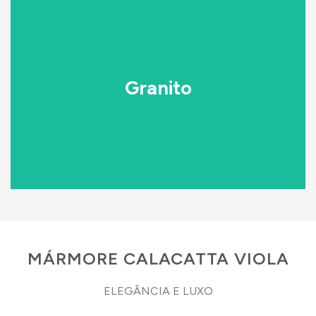
VEJA A COLEÇÃO DE MÁRMORE
interiores de qualquer espaço sinérgico.
Granito
variações de cores clássicas, tornando o design de
tempo. O granito vem em uma ampla gama de
O granito é uma obra-prima natural que resistiu ao
GRANITO
MÁRMORE CALACATTA VIOLA
ELEGÂNCIA E LUXO