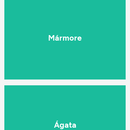
VEJA A COLEÇÃO DE MÁRMORE
toca, o mármore é uma autêntica obra-prima natural.
Mármore
Reverberando um carisma luxuoso em cada casa que
O mármore tem sido o auge da elegância por séculos.
MÁRMORE
VEJA A COLEÇÃO DE MÁRMORE
forma original do sistema de cristal trigonal.
estratificada. Disponível em translúcido ou opaco. A
Ágata
gravidade específica é de 2,65 e a cor é bastante