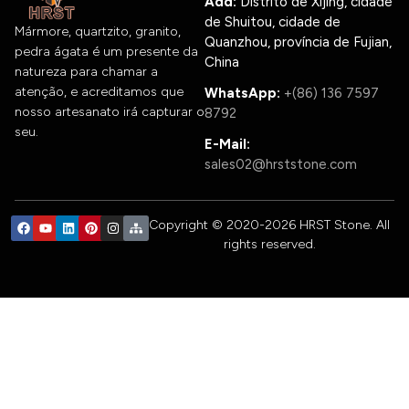
Add:
Distrito de Xijing, cidade
de Shuitou, cidade de
Mármore, quartzito, granito,
Quanzhou, província de Fujian,
pedra ágata é um presente da
China
natureza para chamar a
atenção, e acreditamos que
WhatsApp:
+(86) 136 7597
nosso artesanato irá capturar o
8792
seu.
E-Mail:
sales02@hrststone.com
Copyright © 2020-2026 HRST Stone. All
rights reserved.