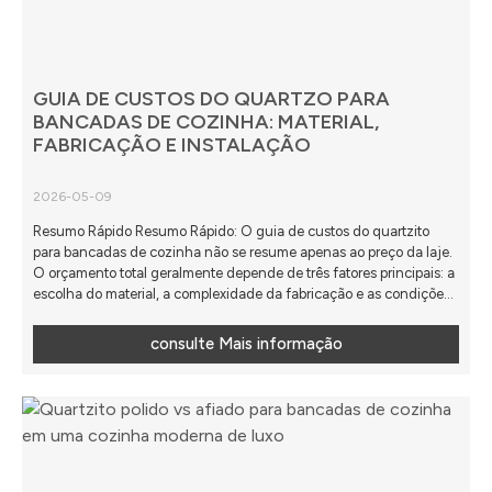
GUIA DE CUSTOS DO QUARTZO PARA
BANCADAS DE COZINHA: MATERIAL,
FABRICAÇÃO E INSTALAÇÃO
2026-05-09
Resumo Rápido Resumo Rápido: O guia de custos do quartzito
para bancadas de cozinha não se resume apenas ao preço da laje.
O orçamento total geralmente depende de três fatores principais: a
escolha do material, a complexidade da fabricação e as condições
de instalação. Compradores que compreendem como é formado o
custo de uma bancada de quartzito conseguem comparar
consulte Mais informação
orçamentos com maior precisão, evitando surpresas de custos
ocultos, ...