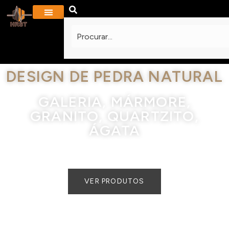
PROJETOS E GALERIA
PERGUNTAS FREQUENTES
CONTATE-NOS
DESIGN DE PEDRA NATURAL
GALERIA, MÁRMORE,
GRANITO, QUARTZITO,
ÁGATA
VER PRODUTOS