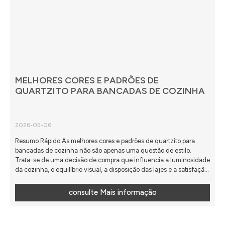
MELHORES CORES E PADRÕES DE
QUARTZITO PARA BANCADAS DE COZINHA
2026-05-06
Resumo Rápido As melhores cores e padrões de quartzito para
bancadas de cozinha não são apenas uma questão de estilo.
Trata-se de uma decisão de compra que influencia a luminosidade
da cozinha, o equilíbrio visual, a disposição das lajes e a satisfação
a longo prazo. A escolha ideal depende de você preferir tons
neutros suaves e quentes, tonalidades claras e refletivas ou um
consulte Mais informação
movimento natural mais marcante, ...