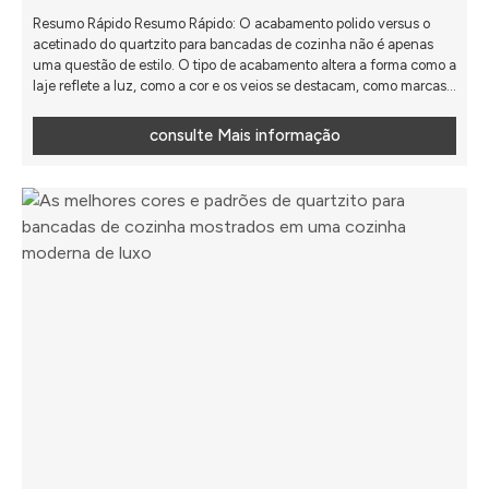
Resumo Rápido Resumo Rápido: O acabamento polido versus o
acetinado do quartzito para bancadas de cozinha não é apenas
uma questão de estilo. O tipo de acabamento altera a forma como a
laje reflete a luz, como a cor e os veios se destacam, como marcas
do dia a dia são percebidas e como a cozinha transmite sensações
no geral. A melhor escolha depende de você desejar um efeito
consulte Mais informação
mais intenso ...