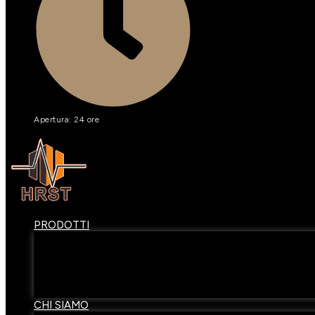
Apertura: 24 ore
PRODOTTI
Marmo
Quarzite
Granito
Agata
Mobili in pietra
CHI SIAMO