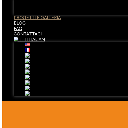
Introduzione dell'azienda
Processo produttivo
Servizio
PROGETTI E GALLERIA
BLOG
FAQ
CONTATTACI
ITALIAN
English
French
German
Japanese
Korean
Hindi
Russian
Portuguese
Spanish
Arabic