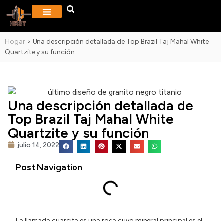
SOBRE NOSOTROS
PROYECTOS Y GALERÍA
PREGUNTAS MÁS FRECUENTES
Hogar
>
Una descripción detallada de Top Brazil Taj Mahal White
Quartzite y su función
Una descripción detallada de
Top Brazil Taj Mahal White
Quartzite y su función
julio 14, 2022
Post Navigation
La llamada cuarcita es una roca cuyo mineral principal es el