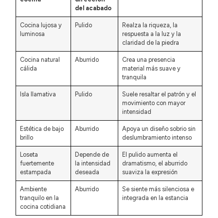
del acabado
Cocina lujosa y
Pulido
Realza la riqueza, la
luminosa
respuesta a la luz y la
claridad de la piedra
Cocina natural
Aburrido
Crea una presencia
cálida
material más suave y
tranquila
Isla llamativa
Pulido
Suele resaltar el patrón y el
movimiento con mayor
intensidad
Estética de bajo
Aburrido
Apoya un diseño sobrio sin
brillo
deslumbramiento intenso
Loseta
Depende de
El pulido aumenta el
fuertemente
la intensidad
dramatismo, el aburrido
estampada
deseada
suaviza la expresión
Ambiente
Aburrido
Se siente más silenciosa e
tranquilo en la
integrada en la estancia
cocina cotidiana