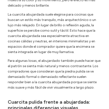
muestra su color y su movimiento, pero el efecto es más
delicado y menos brillante.
La cuarcita abujardada suele elegirse para cocinas que
buscan un estilo más tranquilo, más arquitectónico o un
lujo más relajado. En lugar de brillo o reflexión aguda, la
superficie se percibe como sutil y táctil. Esto hace que la
cuarcita abujardada sea especialmente atractiva en
cocinas cálidas y neutras, en interiores minimalistas y en
espacios donde el comprador quiere que la encimera se
sienta integrada en lugar de muy llamativa.
Para algunas losas, el abujardado también puede hacer que
el patrón se sienta más natural y menos contrastante. Los
compradores que consideran que la piedra pulida se ve
demasiado formal o demasiado reflectante suelen
responder bien a la cuarcita abujardada porque se siente
más suave y más fácil de vivir visualmente a largo plazo.
Cuarcita pulida frente a abujardada:
principales diferencias visuales