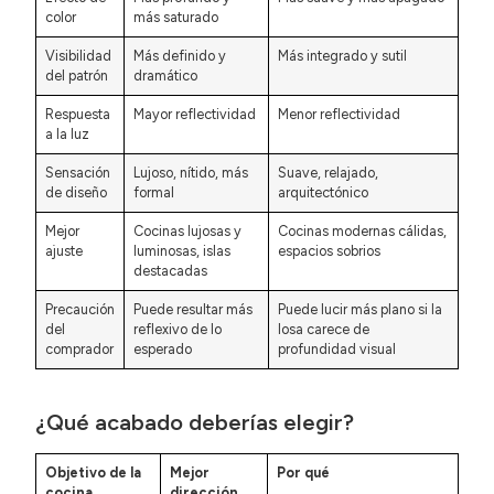
color
más saturado
Visibilidad
Más definido y
Más integrado y sutil
del patrón
dramático
Respuesta
Mayor reflectividad
Menor reflectividad
a la luz
Sensación
Lujoso, nítido, más
Suave, relajado,
de diseño
formal
arquitectónico
Mejor
Cocinas lujosas y
Cocinas modernas cálidas,
ajuste
luminosas, islas
espacios sobrios
destacadas
Precaución
Puede resultar más
Puede lucir más plano si la
del
reflexivo de lo
losa carece de
comprador
esperado
profundidad visual
¿Qué acabado deberías elegir?
Objetivo de la
Mejor
Por qué
cocina
dirección