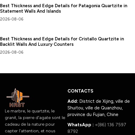
Best Thickness and Edge Details for Patagonia Quartzite in
Statement Walls And Islands
2026-08-06
Best Thickness and Edge Details for Cristallo Quartzite in
Backlit Walls And Luxury Counters
2026-08-06
CONTACTS
Add:
District de Xijing, ville de
Shuitou, ville de Quanzhou,
Le marbre, le quartzite, le
province du Fujian, Chine
granit, la pierre d'agate sont le
cadeau de la nature pour
WhatsApp :
+(86) 136 7597
capter l'attention, et nous
8792