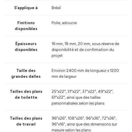
S’applique à
Brésil
Finitions
Polie, adoucie
disponibles
Épaisseurs
16 mm, 18 mm, 20 mm, sous réserve de
disponibles
disponibilité et de confirmation du
projet
Taille des
Environ 2400 mm de longueur x 1200
grandes dalles
mm de largeur
Tailles des plans
25″x22″, 31″x22″, 37″x22″, 49″x22″,
de toilette
61″x22″, ainsi que des tailles
personnalisées selon les plans
Tailles des plans
96″x26″, 108″x26″, 96″x36″, 72″x36″,
de travail
96″x16″, ainsi que des dimensions sur
mesure selon les plans