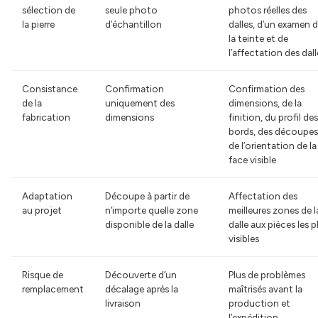
sélection de
seule photo
photos réelles des
la pierre
d’échantillon
dalles, d’un examen 
la teinte et de
l’affectation des dall
Consistance
Confirmation
Confirmation des
de la
uniquement des
dimensions, de la
fabrication
dimensions
finition, du profil des
bords, des découpes
de l’orientation de la
face visible
Adaptation
Découpe à partir de
Affectation des
au projet
n’importe quelle zone
meilleures zones de l
disponible de la dalle
dalle aux pièces les p
visibles
Risque de
Découverte d’un
Plus de problèmes
remplacement
décalage après la
maîtrisés avant la
livraison
production et
l’expédition