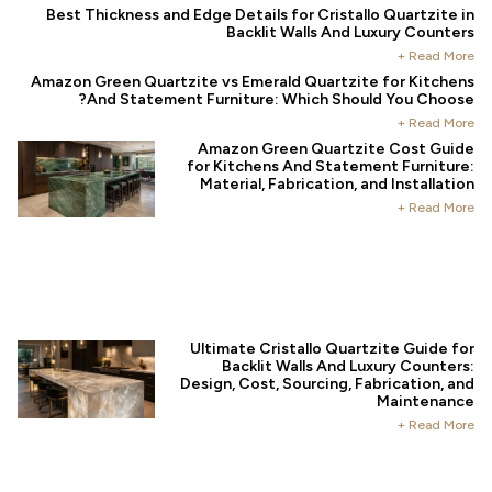
Best Thickness and Edge Details for Cristallo Quartzit
Backlit Walls And Luxury Coun
Read Mo
Amazon Green Quartzite vs Emerald Quartzite for Kitch
And Statement Furniture: Which Should You Choo
Read Mo
Amazon Green Quartzite Cost Gu
for Kitchens And Statement Furnitu
Material, Fabrication, and Installa
Read Mo
Ultimate Cristallo Quartzite Guide
Backlit Walls And Luxury Count
Design, Cost, Sourcing, Fabrication,
Maintena
Read Mo