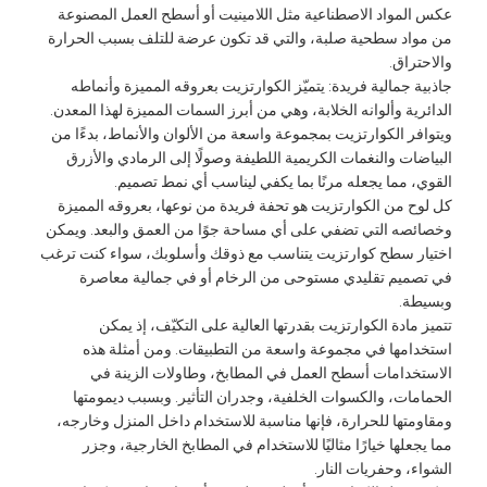
كس المواد الاصطناعية مثل اللامينيت أو أسطح العمل المصنوعة
ن مواد سطحية صلبة، والتي قد تكون عرضة للتلف بسبب الحرارة
الاحتراق.
اذبية جمالية فريدة: يتميّز الكوارتزيت بعروقه المميزة وأنماطه
لدائرية وألوانه الخلابة، وهي من أبرز السمات المميزة لهذا المعدن.
يتوافر الكوارتزيت بمجموعة واسعة من الألوان والأنماط، بدءًا من
لبياضات والنغمات الكريمية اللطيفة وصولًا إلى الرمادي والأزرق
لقوي، مما يجعله مرنًا بما يكفي ليناسب أي نمط تصميم.
ل لوح من الكوارتزيت هو تحفة فريدة من نوعها، بعروقه المميزة
خصائصه التي تضفي على أي مساحة جوًا من العمق والبعد. ويمكن
ختيار سطح كوارتزيت يتناسب مع ذوقك وأسلوبك، سواء كنت ترغب
ي تصميم تقليدي مستوحى من الرخام أو في جمالية معاصرة
بسيطة.
تميز مادة الكوارتزيت بقدرتها العالية على التكيّف، إذ يمكن
ستخدامها في مجموعة واسعة من التطبيقات. ومن أمثلة هذه
لاستخدامات أسطح العمل في المطابخ، وطاولات الزينة في
لحمامات، والكسوات الخلفية، وجدران التأثير. وبسبب ديمومتها
مقاومتها للحرارة، فإنها مناسبة للاستخدام داخل المنزل وخارجه،
ما يجعلها خيارًا مثاليًا للاستخدام في المطابخ الخارجية، وجزر
لشواء، وحفريات النار.