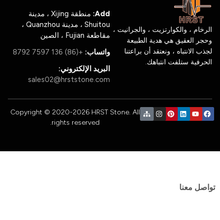
Add:
منطقة Xijing ، مدينة
Shuitou ، مدينة Quanzhou ،
ام ، والكوارتزيت ، والجرانيت ،
مقاطعة Fujian ، الصين
 العقيق هي هدية الطبيعة
 الانتباه ، ونعتقد أن براعتنا
واتساب:
+(86) 136 7597 8792
فية ستلفت انتباهك.
البريد الإلكتروني:
sales02@hrststone.com
Copyright © 2020-2026 HRST Stone. All
rights reserved.
ل معنا