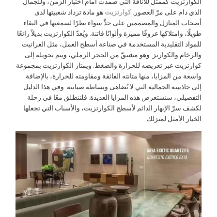
لكوارتزيت كممثل للأناقة التي صمدت أمام اختبار الزمن، وللجمال
لذي دام على مرّ العصور.
كوارتزيت
هو مادة تزداد شعبيتها لدى
صحاب المنازل والمصممين على حدٍّ سواء نظرًا لسمعتها في البقاء
يلًا، وامتلاكها عروقًا مميزة وألوانًا فاتنة. ويُعدّ الكوارتزيت بديلاً رائعًا
لمواد التقليدية المستخدمة في صناعة أسطح العمل، مثل الغرانيت
الرخام والكوارتز. وهو مشتقّ من الحجر الرملي، ويتم تحويله إلى
وارتزيت عبر تعريضه للحرارة والضغط. ويمتاز الكوارتزيت بمجموعة
اسعة من المزايا، منها متانته الفائقة ومقاومته للحرارة، بالإضافة
لى جاذبيته الجمالية التي لا تُضاهى وبساطة صيانته. وفي هذا الدليل
لتفصيلي، سنستعرض هذه المزايا العديدة. فلننطلق معًا في رحلة
كشف سرّ الإبهار الدائم لأسطح الكوارتزيت، والأسباب التي تجعلها
لخيار الأمثل لمنزلك.