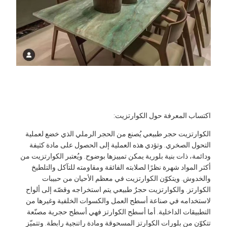
كتساب المعرفة حول الكوارتزيت:
لكوارتزيت حجر طبيعي يُصنع من الحجر الرملي الذي خضع لعملية
لتحول الصخري. وتؤدي هذه العملية إلى الحصول على مادة كثيفة
دائمة، ذات بنية بلورية يمكن تمييزها بوضوح. ويُعتبر الكوارتزيت من
كثر المواد شهرة نظرًا لصلابته الفائقة ومقاومته للتآكل والتلطيخ
الخدوش. ويتكوّن الكوارتزيت في معظم الأحيان من حبيبات
لكوارتز. والكوارتزيت حجرٌ طبيعي يتم استخراجه وقصّه إلى ألواح
استخدامه في صناعة أسطح العمل والكسوات الخلفية وغيرها من
لتطبيقات الداخلية. أما أسطح الكوارتز فهي أسطح حجرية مصنّعة
تكوّن من بلورات الكوارتز المسحوقة ومادة راتنجية رابطة. وتتميّز