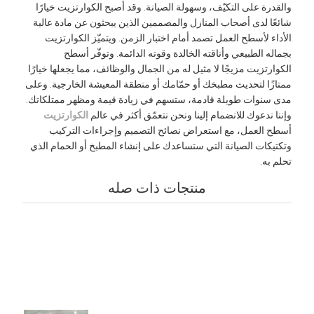
القدرة على التكيّف، وسهولة الصيانة. وقد أصبح الكوارتزيت خيارًا
ائعًا لدى أصحاب المنازل والمصممين الذين يبحثون عن مادة عالية
لأداء لأسطح العمل تصمد أمام اختبار الزمن. ويتميّز الكوارتزيت
جماله الطبيعي وأناقته الخالدة وقوته الدائمة. وتوفّر أسطح
لكوارتزيت مزيجًا لا مثيل له من الجمال والوظائف، مما يجعلها خيارًا
متازًا لتحديث مطبخك أو حمّامك أو منطقة المعيشة الخارجية. وعلى
دى سنوات طويلة قادمة، ستسهم في زيادة قيمة ومظهر ممتلكاتك.
إننا ندعوك للانضمام إلينا ونحن نتعمّق أكثر في عالم
الكوارتزيت
سطح العمل، مع استعراض نصائح التصميم وإجراءات التركيب
تكتيكات الصيانة التي ستساعدك على إنشاء المطبخ أو الحمام الذي
حلم به.
منتجات ذات صله