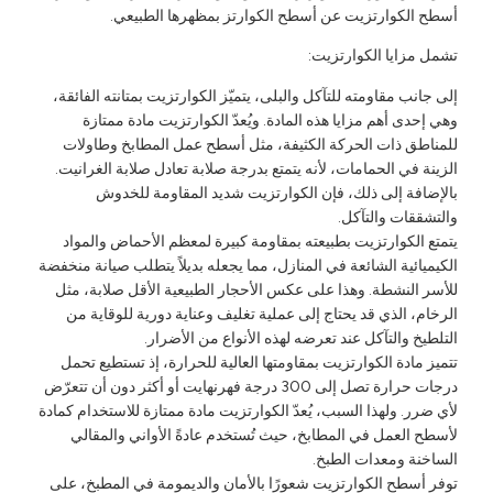
سطح الكوارتزيت عن أسطح الكوارتز بمظهرها الطبيعي.
شمل مزايا الكوارتزيت:
لى جانب مقاومته للتآكل والبلى، يتميّز الكوارتزيت بمتانته الفائقة،
هي إحدى أهم مزايا هذه المادة. ويُعدّ الكوارتزيت مادة ممتازة
لمناطق ذات الحركة الكثيفة، مثل أسطح عمل المطابخ وطاولات
لزينة في الحمامات، لأنه يتمتع بدرجة صلابة تعادل صلابة الغرانيت.
الإضافة إلى ذلك، فإن الكوارتزيت شديد المقاومة للخدوش
التشققات والتآكل.
تمتع الكوارتزيت بطبيعته بمقاومة كبيرة لمعظم الأحماض والمواد
لكيميائية الشائعة في المنازل، مما يجعله بديلاً يتطلب صيانة منخفضة
لأسر النشطة. وهذا على عكس الأحجار الطبيعية الأقل صلابة، مثل
لرخام، الذي قد يحتاج إلى عملية تغليف وعناية دورية للوقاية من
لتلطيخ والتآكل عند تعرضه لهذه الأنواع من الأضرار.
تميز مادة الكوارتزيت بمقاومتها العالية للحرارة، إذ تستطيع تحمل
درجات حرارة تصل إلى 300 درجة فهرنهايت أو أكثر دون أن تتعرّض
أي ضرر. ولهذا السبب، يُعدّ الكوارتزيت مادة ممتازة للاستخدام كمادة
أسطح العمل في المطابخ، حيث تُستخدم عادةً الأواني والمقالي
لساخنة ومعدات الطبخ.
وفر أسطح الكوارتزيت شعورًا بالأمان والديمومة في المطبخ، على