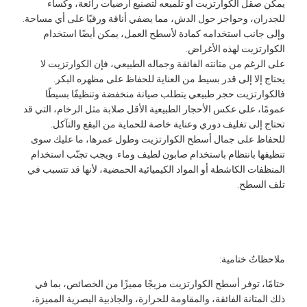
مكن صقل الكوارتزيت أو تلميعه لتصنيع أرضيات رائعة، وكساء
لجدران، وحواجز حول الدش، مما يضفي أناقة ورقيًا على أي مساحة.
إلى جانب استخدامه كمادة لأسطح العمل، يمكن أيضًا استخدام
لكوارتزيت لهذه الأغراض.
لى الرغم من متانته الفائقة وجماله الطبيعي، فإن الكوارتزيت لا
حتاج إلا إلى قدر بسيط من العناية للحفاظ على مظهره البكر.
الكوارتزيت حجر طبيعي يتطلب صيانة منخفضة وتنظيفًا بسيطًا
مومًا، على عكس الأحجار الطبيعية الأقل صلابة مثل الرخام، التي قد
حتاج إلى تغليف دوري وعناية خاصة للحماية من البقع والتآكل.
لحفاظ على جمال أسطح الكوارتزيت وطول عمرها، ما عليك سوى
نظيفها بانتظام باستخدام صابون لطيف وماء. ويجب تجنّب استخدام
لمنظفات الكاشطة أو المواد الكيميائية الحمضية، لأنها قد تتسبب في
لف السطح.
لاحظاتٌ ختامية:
تامًا، توفر أسطح الكوارتزيت مزيجًا مميزًا من الخصائص، بما في
لك المتانة الفائقة، والمقاومة للحرارة، والجاذبية البصرية المميزة،