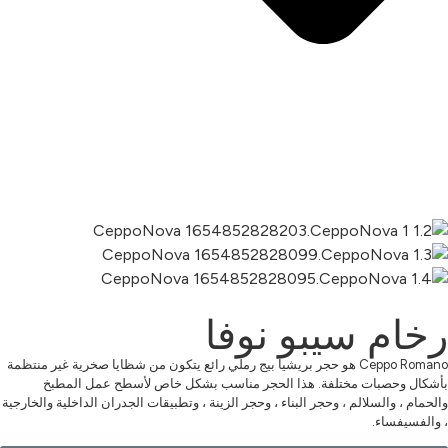
رخام سيبو نوفا
Ceppo Romano هو حجر بريشيا بيج رملي رائع يتكون من شظايا صخرية غير منتظمة
بأشكال وحصبات مختلفة. هذا الحجر مناسب بشكل خاص لأسطح عمل المطبخ
والحمام ، والسلالم ، وحجر البناء ، وحجر الزينة ، وتطبيقات الجدران الداخلية والخارجية
، والفسيفساء.