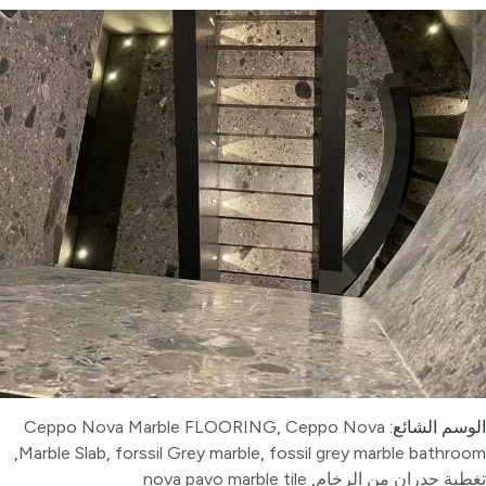
الوسم الشائع:
Ceppo Nova
,
Ceppo Nova Marble FLOORING
,
Marble Slab
,
forssil Grey marble
,
fossil grey marble bathroom
تغطية جدران من الرخام
,
nova pavo marble tile