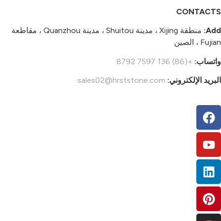
CONTACTS
Add:
منطقة Xijing ، مدينة Shuitou ، مدينة Quanzhou ، مقاطعة
Fujian ، الصين
واتساب:
+(86) 136 7597 8792
البريد الإلكتروني:
sales02@hrststone.com