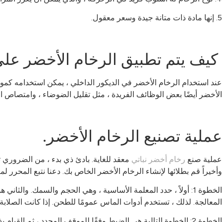
5. إنها مادة ذات متانة جيدة وسعر معقول.
كيف يتم تطبيق الرخام الأخضر على
عند استخدام الرخام الأخضر في الديكور الداخلي ، يمكن استخدامه كمواد
الأخضر أيضًا بعض الوظائف الفريدة ، مثل تقليل الضوضاء ، وامتصاص الحر
عملية تصنيع الرخام الأخضر.
عملية صنع
رخام أخضر نباتي
معقد للغاية. بادئ ذي بدء ، من الضروري ت
وأخيراً قم بطلائها لإنشاء الرخام الأخضر الخاص بك. دعنا نتبع المحرر لم
الخطوة 1: أولاً ، حدد المعلمة الأساسية ، وهي الحجم والسمك. وا
المعالجة. لذلك ، تستخدم أدوات الماس عمومًا للطحن. إذا كانت الصلابة
الخطوة 2: الخطوة التالية هي الضبط وفقًا للموقف المحدد ، ثم القيام بذلك ، بحيث تتم المعالجة بسهولة أكبر.