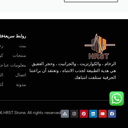
روابط سريعة
فئ
بيت
رخ
منتجات
كو
الرخام ، والكوارتزيت ، والجرانيت ، وحجر العقيق
معلومات عنا
جر
هي هدية الطبيعة لجذب الانتباه ، ونعتقد أن براعتنا
اتصال
ال
الحرفية ستلفت انتباهك.
مدونة
أث
HRST Stone. All rights reserved.