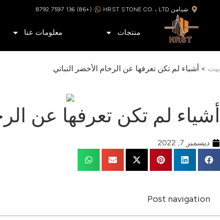
شيامن HRST STONE CO. ، LTD
(+86) 136 7597 8792
منتجات
معلومات عنا
بيت
>
أشياء لم تكن تعرفها عن الرخام الأخضر النباتي
أشياء لم تكن تعرفها عن الرخ
ديسمبر 7, 2022
Post navigation