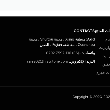
ات المنتج
CONTACTS
ام
Add:
منطقة Xijing ، مدينة Shuitou ، مدينة
Quanzhou ، مقاطعة Fujian ، الصين
ارتزيت
واتساب:
+(86) 136 7597 8792
انيت
البريد الإلكتروني:
sales02@hrststone.com
عقيق
اث حجري
Copyright © 2020-2026 