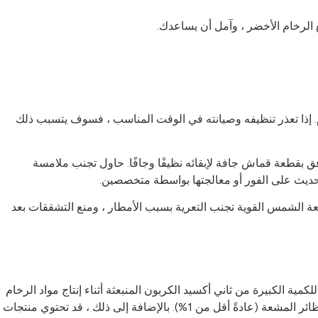
ام. إذا تعذر تنظيفه وصيانته في الوقت المناسب ، فسوف يتسبب ذلك
ق بقطعة قماش جافة لإبقائه نظيفًا وجافًا. حاول تجنب ملامسة
الحديث على الفور أو معالجتها بواسطة متخصصين.
 أشعة الشمس القوية تجنب التعرية بسبب الأمطار ، ومنع التشققات بعد
مية الكبيرة من ثاني أكسيد الكربون المنبعثة أثناء إنتاج مواد الرخام
، فإنها تعتبر مادة غير ودية. تستخدم معظم مواد الرخام الأخضر النباتية الموجودة حاليًا في السوق رخامًا يحتوي على نسبة منخفضة جدًا من النظائر المشعة (عادةً أقل من 1%). بالإضافة إلى ذلك ، قد تحتوي منتجات