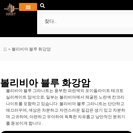
회사 소개
프로젝트 및 갤러리
자주하는 질문
집
>
볼리비아 블루 화강암
볼리비아 블루 화강암
볼리비아 블루 그라니트는 풍부한 파란색의 포이돌라이트 테크토
실리케이트 암석으로, 일부는 볼리비아에서 채굴된 노란색 칸크리
나이트를 포함하고 있습니다. 볼리비아 블루 그라니트는 단단하고
매끄러우며, 색상은 차분하고 자연스러운 질감은 생기 있고 차분하
며 고귀하며, 아련하고 우아하여 독특한 자유롭고 낭만적인 분위기
를 돋보이게 합니다…