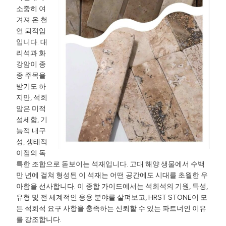
소중히 여
겨져 온 천
연 퇴적암
입니다. 대
리석과 화
강암이 종
종 주목을
받기도 하
지만, 석회
암은 미적
섬세함, 기
능적 내구
성, 생태적
이점의 독
특한 조합으로 돋보이는 석재입니다. 고대 해양 생물에서 수백
만 년에 걸쳐 형성된 이 석재는 어떤 공간에도 시대를 초월한 우
아함을 선사합니다. 이 종합 가이드에서는 석회석의 기원, 특성,
유형 및 전 세계적인 응용 분야를 살펴보고, HRST STONE이 모
든 석회석 요구 사항을 충족하는 신뢰할 수 있는 파트너인 이유
를 강조합니다.