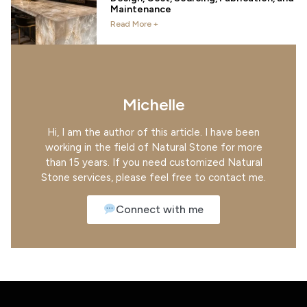
Maintenance
Read More +
Michelle
Hi, I am the author of this article. I have been
working in the field of Natural Stone for more
than 15 years. If you need customized Natural
Stone services, please feel free to contact me.
Connect with me