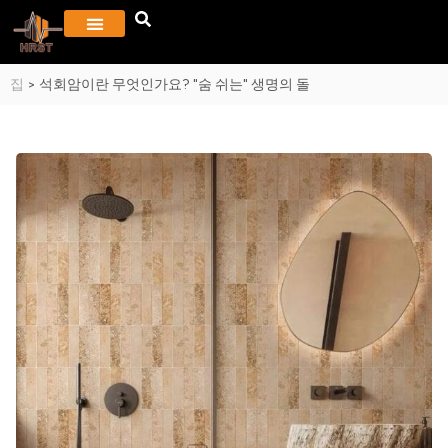
집
>
석회암이란 무엇인가요? "숨 쉬는" 생명의 돌