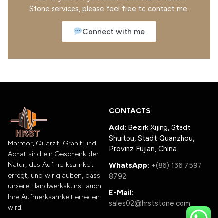
Stone services, please feel free to contact me.
Connect with me
CONTACTS
Add:
Bezirk Xijing, Stadt
Shuitou, Stadt Quanzhou,
Marmor, Quarzit, Granit und
Provinz Fujian, China
Achat sind ein Geschenk der
Natur, das Aufmerksamkeit
WhatsApp:
+(86) 136 7597
erregt, und wir glauben, dass
8792
unsere Handwerkskunst auch
E-Mail:
Ihre Aufmerksamkeit erregen
sales02@hrststone.com
wird.