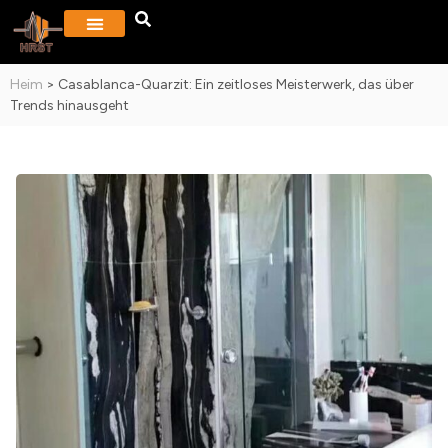
Heim
>
Casablanca-Quarzit: Ein zeitloses Meisterwerk, das über
Trends hinausgeht