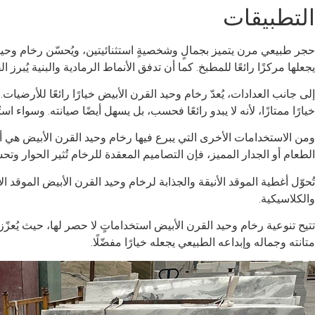
التطبيقات
حجر طبيعي مرن يتميز بجمالٍ وشخصيةٍ استثنائيتين، ويُحسّن رخام وحيد ا
يجعلها مركزًا رائعًا للمطبخ. كما أن تدفق الأنماط الرمادية والبنية يُبرز ال
خيارًا ممتازًا، لأنه لا يبدو رائعًا فحسب، بل يسهل أيضًا صيانته. وسواء
ومن الاستخدامات الأخرى التي يبرع فيها رخام وحيد القرن الأبيض هي 
الطعام أو الجدار المميز، فإن التصاميم المعقدة للرخام تُثير الحوار وتحس
تُحوّل أغطية الموقد الأنيقة والجذابة لرخام وحيد القرن الأبيض الموقد 
والكلاسيكية.
تتيح تنوعية رخام وحيد القرن الأبيض استخداماتٍ لا حصر لها، حيث يُعز
متانته وجماله وإبداعه الطبيعي يجعله خيارًا مفضّلًا.