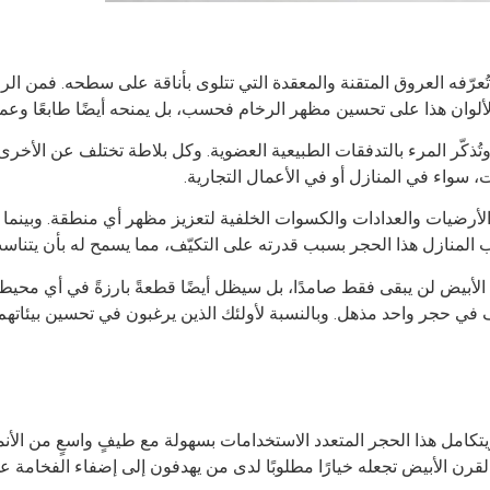
فه العروق المتقنة والمعقدة التي تتلوى بأناقة على سطحه. فمن الرما
الألوان هذا على تحسين مظهر الرخام فحسب، بل يمنحه أيضًا طابعًا وعمقً
تُذكّر المرء بالتدفقات الطبيعية العضوية. وكل بلاطة تختلف عن الأخرى، 
ات، سواء في المنازل أو في الأعمال التجارية.
رضيات والعدادات والكسوات الخلفية لتعزيز مظهر أي منطقة. وبينما يُب
نازل هذا الحجر بسبب قدرته على التكيّف، مما يسمح له بأن يتناسب تم
 الأبيض لن يبقى فقط صامدًا، بل سيظل أيضًا قطعةً بارزةً في أي محيط
ئف في حجر واحد مذهل. وبالنسبة لأولئك الذين يرغبون في تحسين بيئات
ق. ويتكامل هذا الحجر المتعدد الاستخدامات بسهولة مع طيفٍ واسعٍ من ال
القرن الأبيض تجعله خيارًا مطلوبًا لدى من يهدفون إلى إضفاء الفخامة 