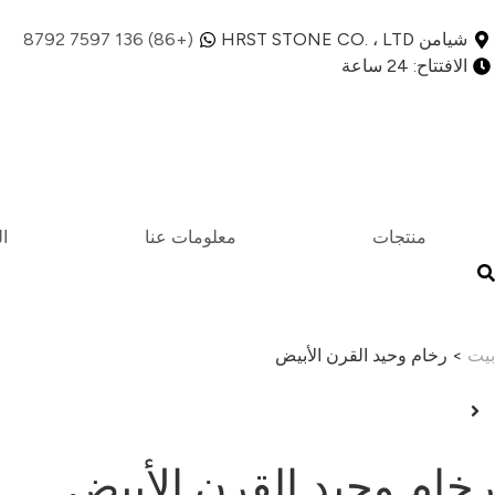
شيامن HRST STONE CO. ، LTD
(+86) 136 7597 8792
الافتتاح: 24 ساعة
منتجات
معلومات عنا
ا
بيت
>
رخام وحيد القرن الأبيض
رخام وحيد القرن الأبيض