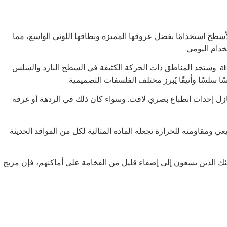
لأسطح استخدامًا بفضل عروقها المميزة ونطاقها اللوني الواسع، مما
تخدام اليومي.
إلى جانب العدادات، يُعدّ رخام وحيد القرن الأبيض خيارًا رائعًا للأرضيات. فأناقته الكلاسيكية تضفي لمسةً من الرقي على المنازل والشركات alike. وستجد المناطق ذات الحركة الكثيفة في السطح البارد والسلس
ًا سلسًا وأنيقًا يُبرز مختلف الفلسفات التصميمية.
نازل إحداث انطباع بصري لافت. وسواء كان ذلك في الردهة أو غرفة
عي ومقاومته للحرارة تجعله المادة المثالية لكل من المواقد الحديثة
ولئك الذين يسعون إلى إضفاء قليل من الفخامة على أماكنهم، فإن مزيج