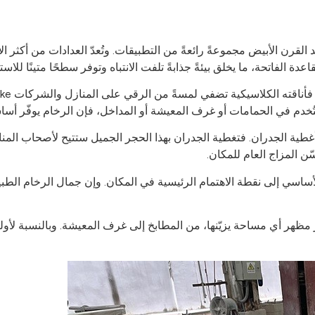
لقرن الأبيض مجموعةً رائعةً من التطبيقات. وتُعدّ العدادات من أكثر ا
قاعدة الفاتحة، ما يخلق بيئةً جذابةً تلفت الانتباه وتوفر سطحًا متينًا للاس
 استُخدم في الحمامات أو غرف المعيشة أو المداخل، فإن الرخام يوفّر أساس
أغطية الجدران. فتغطية الجدران بهذا الحجر الجميل ستتيح لأصحاب الم
ّن المزاج العام للمكان.
الأساسي إلى نقطة الاهتمام الرئيسية في المكان. وإن جمال الرخام الطبي
ّز مظهر أي مساحة يزيّنها، من المطابخ إلى غرف المعيشة. وبالنسبة لأ