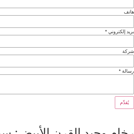
هاتف
بريد إلكتروني
*
شركة
رسالة
*
يُقدِّم
رخام وحيد القرن الأبيض: سيمف