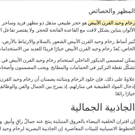
المظهر والخصائص
رخام وحيد القرن الأبيض
هو حجر طبيعي مذهل ذو مظهر فريد وساحر. تُعرّ
الألوان يتباين بشكل لافت مع القاعدة الفاتحة للحجر. ولا يقتصر تفاعل 
تُثير أنماط رخام وحيد القرن الأبيض الشعور بالسلام والارتباط بالأرض، و
الخاص، يُعدّ رخام وحيد القرن الأبيض خيارًا فريدًا للعديد من الاستخدام
يمكن لمصممي الديكور الداخلي استخدام رخام وحيد القرن الأبيض في الأ
تشكّل نقطة التركيز في الحمامات والمطابخ. ويحب المصممون وأصحاب الم
علاوةً على ذلك، فإن خلود الرخام ومتانته يضمنان أن رخام وحيد القرن
إدخال المواد الطبيعية في منازلهم، إذ يمزج بين الجمال والفن والوظا
خيارًا رائعًا.
الجاذبية الجمالية
إن اقتران الخلفية البيضاء بالعروق المتباينة ينتج عنه جمالٌ راقٍ وأني
الخطوط الانسيابية للبيئات المعاصرة. إن الجاذبية البصرية لرخام وحيد 