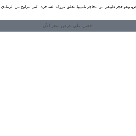
يض، وهو حجر طبيعي من محاجر ناميبيا. تخلق عروقه الساحرة، التي تتراوح من الرمادي الخ
احصل على عرض سعر الآن