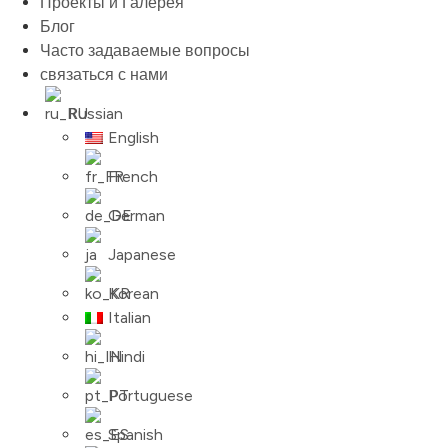
Проекты и Галерея
Блог
Часто задаваемые вопросы
связаться с нами
Russian
English
French
German
Japanese
Korean
Italian
Hindi
Portuguese
Spanish