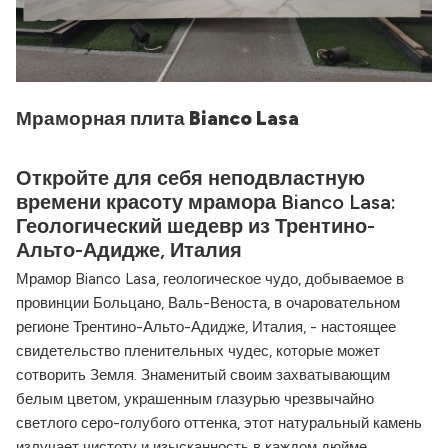
Мраморная плита Bianco Lasa
Откройте для себя неподвластную
времени красоту мрамора Bianco Lasa:
Геологический шедевр из Трентино-
Альто-Адидже, Италия
Мрамор Bianco Lasa, геологическое чудо, добываемое в
провинции Больцано, Валь-Веноста, в очаровательном
регионе Трентино-Альто-Адидже, Италия, - настоящее
свидетельство пленительных чудес, которые может
сотворить Земля. Знаменитый своим захватывающим
белым цветом, украшенным глазурью чрезвычайно
светлого серо-голубого оттенка, этот натуральный камень
излучает чистоту и изысканность в каждом дюйме.