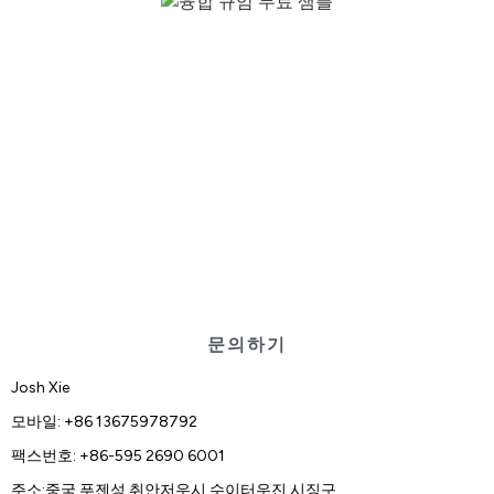
문의하기
Josh Xie
모바일: +86 13675978792
팩스번호: +86-595 2690 6001
주소:중국 푸젠성 취안저우시 수이터우진 시징구