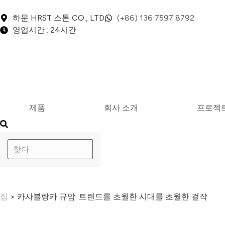
하문 HRST 스톤 CO., LTD
(+86) 136 7597 8792
영업시간 : 24시간
제품
회사 소개
프로젝트
집
>
카사블랑카 규암: 트렌드를 초월한 시대를 초월한 걸작