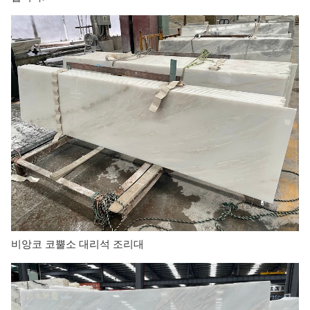
비앙코 코뿔소 대리석 조리대