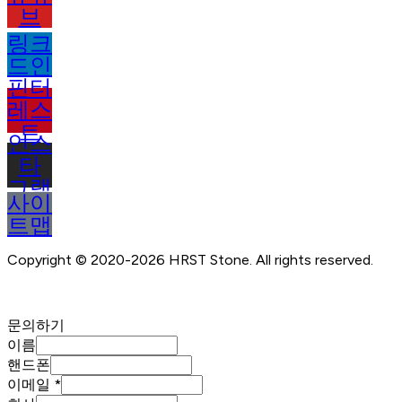
브
링크
드인
핀터
레스
트
인스
타
그램
사이
트맵
Copyright © 2020-2026 HRST Stone. All rights reserved.
문의하기
이름
핸드폰
이메일
*