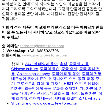
여러분의 집 안에 오래 지속되는 자연의 예술성을 한 조각 가
져다 드리도록 도와드리겠습니다. 그렇게 만들어진 공간은 단
순히 아름다울 뿐만 아니라 사계절 내내 진정한 안식처가 될
것입니다.
저희의 석재 제품이 어떻게 여러분의 집을 더욱 아름답게 만들
어 줄 수 있는지 더 자세히 알고 싶으신가요? 오늘 바로 연락
해 주세요!
📩
이메일:
assistant@hrststone.com
📱
WhatsApp:
+86 13685922793
🌐
웹사이트:
www.quartzite-stone.com
핫 태그:
24개의 태양계 용어
,
추석
,
중국의 가을
,
Chinese culture
,
중국의 풍습
,
중국 축제
,
중국 음식 전
통
,
Chinese philosophy
,
중국어 태양 용어
,
중국의 전통
,
내구성이 뛰어난 표면
,
엔지니어드 스톤
,
동결-해동 주
기
,
프로스트의 강림
,
홈 디자인
,
HRST 스톤
,
인테리어
디자인
,
외국인에게 중국 문화를 소개합니다.
,
자연석
,
겨
울을 대비하다
,
규암석
,
계절별 생활
,
솽장
,
돌과 자연
,
석
재 조리대
,
석재의 내구성
,
시대를 초월한 소재
,
what is
Shuangjiang
,
www.quartzite-stone.com