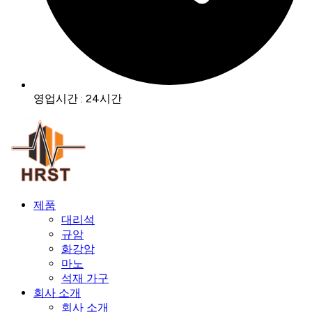
영업시간 : 24시간
제품
대리석
규암
화강암
마노
석재 가구
회사 소개
회사 소개