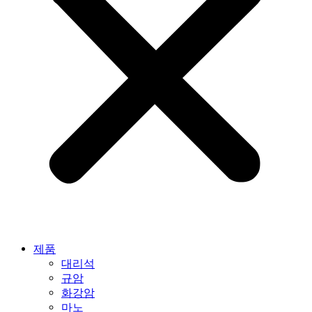
제품
대리석
규암
화강암
마노