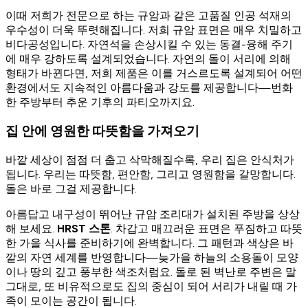
이때 저희가 전문으로 하는 규암과 같은 고품질 인공 석재의
우수성이 더욱 뚜렷해집니다. 저희 규암 표면은 매우 치밀하고
비다공성입니다. 자연석을 손상시킬 수 있는 동결-융해 주기
에 매우 강하도록 설계되었습니다. 자연의 돌이 서리에 의해
형태가 바뀐다면, 저희 제품은 이를 거스르도록 설계되어 어떤
환경에서도 지속적인 아름다움과 강도를 제공합니다—번화
한 주방부터 추운 기후의 파티오까지요.
집 안에 영원한 따뜻함을 가져오기
바깥 세상이 점점 더 춥고 삭막해질수록, 우리 집은 안식처가
됩니다. 우리는 따뜻함, 편안함, 그리고 영원함을 갈망합니다.
돌은 바로 그걸 제공합니다.
아름답고 내구성이 뛰어난 규암 조리대가 설치된 주방을 상상
해 보세요.
HRST 스톤
. 차갑고 매끄러운 표면은 푸짐하고 따뜻
한 가을 식사를 준비하기에 완벽합니다. 그 패턴과 색상은 바
깥의 자연 세계를 반영합니다—늦가을 하늘의 소용돌이 모양
이나 땅의 깊고 풍부한 색조처럼요. 돌로 된 벽난로 주변은 말
그대로, 또 비유적으로도 집의 중심이 되어 서리가 내릴 때 가
족이 모이는 공간이 됩니다.