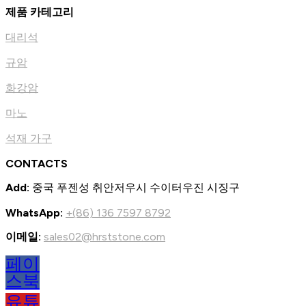
제품 카테고리
대리석
규암
화강암
마노
석재 가구
CONTACTS
Add:
중국 푸젠성 취안저우시 수이터우진 시징구
WhatsApp:
+(86) 136 7597 8792
이메일:
sales02@hrststone.com
페이
스북
유튜