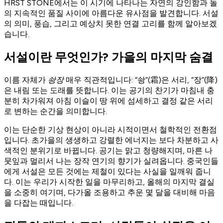
HRST STONE에서는 이 시기에 나타나는 자연의 강인함과 돌
의 지속적인 품질 사이에 아름다운 유사점을 발견합니다. 서설
의 의미, 풍습, 그리고 예상치 못한 연결 고리를 함께 알아보겠
습니다.
서설이란 무엇인가? 가을의 마지막 숨결
이름 자체가
솽장
매우 직관적입니다: “솽”(霜)은 서리, “장”(降)
은 내림 또는 도래를 뜻합니다. 이는 공기의 찬기가 마침내 충
분히 차가워져 아침 이슬이 땅 위에 섬세하고 결정 같은 서리
로 변하는 순간을 의미합니다.
이는 단순한 기상 현상이 아니라 시적이면서 철학적인 전환점
입니다. 초가을의 생생하고 강렬한 에너지는 보다 차분하고 사
색적인 분위기로 바뀝니다. 공기는 맑고 청량해지며, 마른 나
뭇잎과 멀리서 나는 장작 연기의 향기가 실려옵니다. 중국인들
에게 서설은 모든 것에는 제철이 있다는 사실을 일깨워 줍니
다. 이는 우리가 시작한 일을 마무리하고, 올해의 마지막 결실
을 소중히 여기며, 다가올 조용하고 추운 몇 달을 대비해 마음
을 다잡는 때입니다.