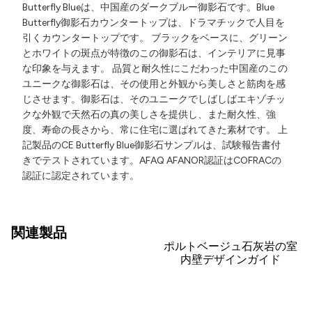
Butterfly Blueは、中国産のダークブルー御影石です。Blue
Butterfly御影石カウンタートップは、ドラマチックで人目を
引くカウンタートップです。 ブラックをベースに、グリーン
とホワイトの斑点が特徴のこの御影石は、インテリアに見事
な印象を与えます。 品質と耐久性にこだわった中国産のこの
ユニークな御影石は、その使用と外観から美しさと筋肉を感
じさせます。御影石は、そのユニークでしばしばエキゾチッ
クな外観で天然石の真の美しさを提供し、また耐久性、強
度、寿命の長さから、常に住宅に選ばれてきた素材です。 上
記製品のCE Butterfly Blue御影石サンプルは、試験報告書付
きでテストされています。AFAQ AFANOR認証はCOFRACの
認証に認定されています。
関連製品
ポルトベージュ石灰岩の室
内壁デザインガイド