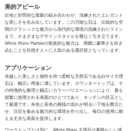
美的アピール
白地と対照的な葉脈の組み合わせが、洗練されたエレガント
な美しさを生み出しています。この万能な石は、伝統的な空
間のクラシックな魅力から現代的な環境の洗練されたライン
まで、さまざまなデザインスタイルを難なく引き立てます。
White Rhino Marbleの視覚的な魅力は、周囲に豪華さを吹き
込むことを目指す人々に人気のある選択肢となっています。
アプリケーション
卓越した美しさと個性を持つ柔軟な天然石である白サイ大理
石は、幅広い用途に適しています。カウンタートップは、そ
の特徴的な脈理と幅広いカラーバリエーションにより、最も
頻繁に使用される表面のひとつであり、キッチンの目玉とし
て最適です。灰色と茶色の模様の流れが明るい下地を際立た
せ、注目を集める魅力的な環境を作り出し、毎日の使用に耐
える丈夫な表面を提供します。
ワークトップとは別に、White Rhino 大理石は素晴らしい床