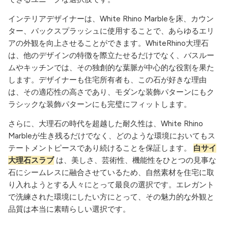
インテリアデザイナーは、White Rhino Marbleを床、カウン
ター、バックスプラッシュに使用することで、あらゆるエリ
アの外観を向上させることができます。WhiteRhino大理石
は、他のデザインの特徴を際立たせるだけでなく、バスルー
ムやキッチンでは、その独創的な葉脈が中心的な役割を果た
します。デザイナーも住宅所有者も、この石が好きな理由
は、その適応性の高さであり、モダンな装飾パターンにもク
ラシックな装飾パターンにも完璧にフィットします。
さらに、大理石の時代を超越した耐久性は、White Rhino
Marbleが生き残るだけでなく、どのような環境においてもス
テートメントピースであり続けることを保証します。
白サイ
大理石スラブ
は、美しさ、芸術性、機能性をひとつの見事な
石にシームレスに融合させているため、自然素材を住宅に取
り入れようとする人々にとって最良の選択です。エレガント
で洗練された環境にしたい方にとって、その魅力的な外観と
品質は本当に素晴らしい選択です。