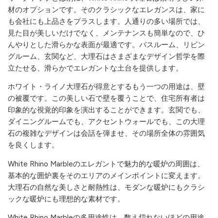
材のオプションです。そのクラシックなエレガンスは、家に
も会社にも上品さをプラスします。人通りの多い場所では、
見た目が美しいだけでなく、メンテナンスも簡単なので、ひ
んやりとした滑らかな表面が最適です。バスルーム、リビン
グルーム、玄関など、大理石はさまざまなデザイン哲学を際
立たせる、滑らかでエレガントな土台を提供します。
ホワイト・ライノ大理石が得意とするもう一つの用途は、壁
の被覆です。この美しい石で壁を覆うことで、住宅所有者は
印象的な視覚的印象を演出することができます。玄関でも、
ダイニングルームでも、アクセントウォールでも、この大理
石の複雑なデザインは会話を弾ませ、その場所全体の雰囲気
を良くします。
White Rhino Marbleのエレガントで魅力的な暖炉の周囲は、
基本的な囲炉裏をそのエリアのメインポイントに変えます。
大理石の自然な美しさと耐熱性は、モダンな暖炉にもクラシ
ックな暖炉にも理想的な素材です。
White Rhino Marbleの多用途性は、数え切れないほどの用途