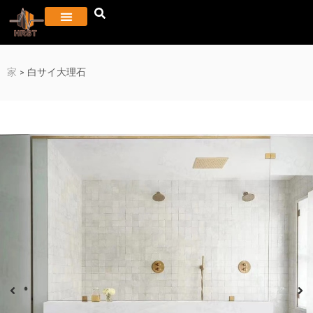
家
>
白サイ大理石