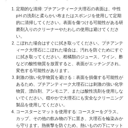
定期的な清掃: プチアンティーク大理石の表面は、中性
pH の洗剤と柔らかい布またはスポンジを使用して定期
的に清掃してください。表面を傷つける可能性がある研
磨剤入りのクリーナーやたわしの使用は避けてくださ
い。
こぼれた場合はすぐに拭き取ってください。プチアンテ
ィーク大理石にこぼれた場合は、汚れを防ぐためにすぐ
に拭き取ってください。柑橘類のジュース、ワイン、酢
などの酸性物質を放置すると、表面がエッチングされ、
変色する可能性があります。
刺激の強い化学物質を避ける：表面を損傷する可能性が
あるため、プチアンティーク大理石には刺激の強い化学
物質、漂白剤、アンモニア、または酸性洗剤を使用しな
いでください。穏やかで大理石にも安全なクリーニング
製品を使用してください。
コースターとマットを使用する: コースターをグラス、
カップ、その他の飲み物の下に置き、大理石を輪染みか
ら守ります。熱衝撃を防ぐため、熱いものの下にマット