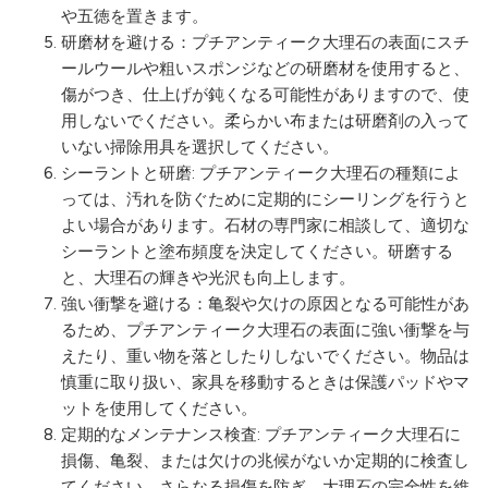
や五徳を置きます。
研磨材を避ける：プチアンティーク大理石の表面にスチ
ールウールや粗いスポンジなどの研磨材を使用すると、
傷がつき、仕上げが鈍くなる可能性がありますので、使
用しないでください。柔らかい布または研磨剤の入って
いない掃除用具を選択してください。
シーラントと研磨: プチアンティーク大理石の種類によ
っては、汚れを防ぐために定期的にシーリングを行うと
よい場合があります。石材の専門家に相談して、適切な
シーラントと塗布頻度を決定してください。研磨する
と、大理石の輝きや光沢も向上します。
強い衝撃を避ける：亀裂や欠けの原因となる可能性があ
るため、プチアンティーク大理石の表面に強い衝撃を与
えたり、重い物を落としたりしないでください。物品は
慎重に取り扱い、家具を移動するときは保護パッドやマ
ットを使用してください。
定期的なメンテナンス検査: プチアンティーク大理石に
損傷、亀裂、または欠けの兆候がないか定期的に検査し
てください。さらなる損傷を防ぎ、大理石の完全性を維