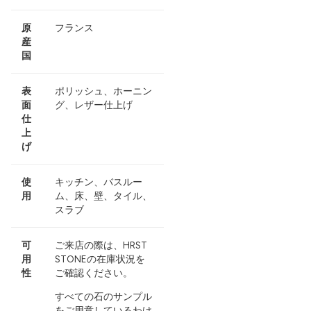
原
フランス
産
国
表
ポリッシュ、ホーニン
面
グ、レザー仕上げ
仕
上
げ
使
キッチン、バスルー
用
ム、床、壁、タイル、
スラブ
可
ご来店の際は、HRST
用
STONEの在庫状況を
性
ご確認ください。
すべての石のサンプル
をご用意しているわけ