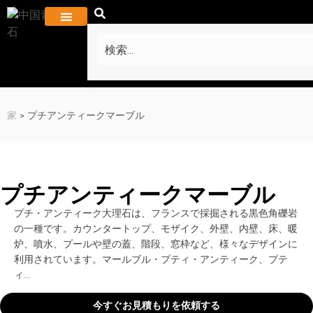
私たちに関しては
プロジェクトとギャラリー
よくある質問
お問い合わせ
家
>
プチアンティークマーブル
プチアンティークマーブル
プチ・アンティーク大理石は、フランスで採掘される黒色角礫岩
の一種です。カウンタートップ、モザイク、外壁、内壁、床、暖
炉、噴水、プールや壁の蓋、階段、窓枠など、様々なデザインに
利用されています。マールブル・プティ・アンティーク、プテ
ィ...
今すぐお見積もりを依頼する