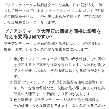
プチアンティーク大理石はクールな黒地に白い筋が入り、調
和して統一されています
ナチュラルトーン
エレガントで至福
の雰囲気を作り出し、中心層は滑らかで端正で、空間の穏や
かな環境をコントロールします。
プチアンティーク大理石の価値と価格に影響を
与える要因は何ですか?
プチアンティーク大理石の価値と価格にはいくつかの要因が
影響します。いくつかの重要な要素を次に示します。
希少性：プチアンティーク大理石の希少性は、その価値
を決定する上で重要な役割を果たします。大理石が希少
で入手が難しい場合、その価値は高くなる傾向がありま
す。
品質: プチアンティーク大理石の品質も価格に影響しま
す。均一な色や質感など、欠陥が最小限に抑えられた高
品質の大理石は、一般的により価値があります。
色と縞模様: プチアンティーク大理石の色と縞模様は、
その価値に大きな影響を与えます。温かみのある色調や