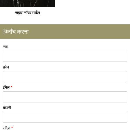
सहारा नॉयर मार्बल
जाँच करना
नाम
फ़ोन
ईमेल
*
कंपनी
संदेश
*