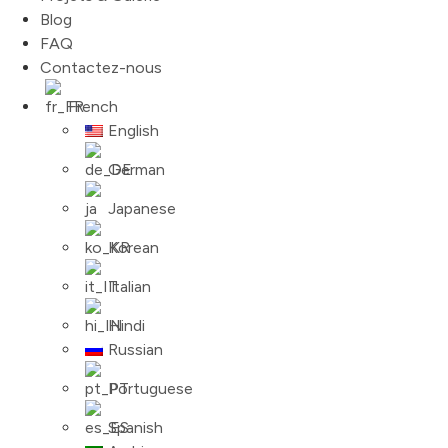
Blog
FAQ
Contactez-nous
French
English
German
Japanese
Korean
Italian
Hindi
Russian
Portuguese
Spanish