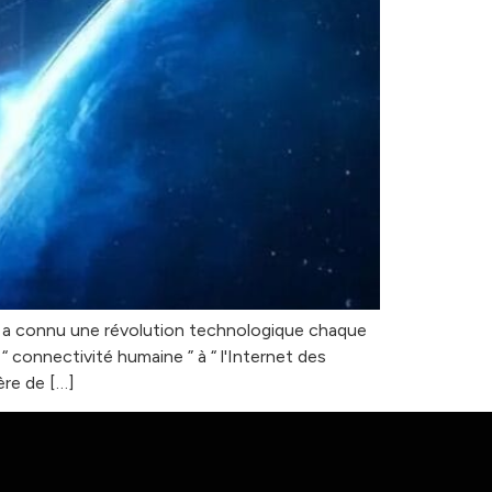
le a connu une révolution technologique chaque
 connectivité humaine ” à “ l'Internet des
ère de […]