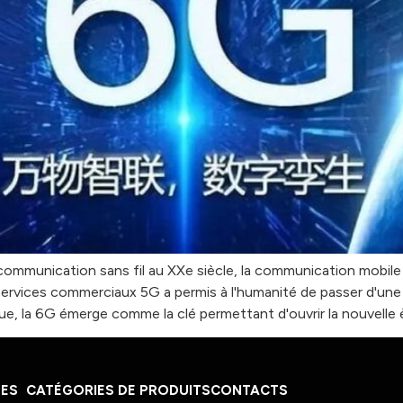
la communication sans fil au XXe siècle, la communication mobi
ervices commerciaux 5G a permis à l'humanité de passer d'une “
ue, la 6G émerge comme la clé permettant d'ouvrir la nouvelle 
DES
CATÉGORIES DE PRODUITS
CONTACTS