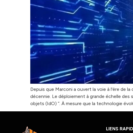
Depuis que Marconi a ouvert la voie à l'ère de 
décennie. Le déploiement à grande échelle des s
objets (IdO) ”. À mesure que la technologie évol
LIENS RAPI