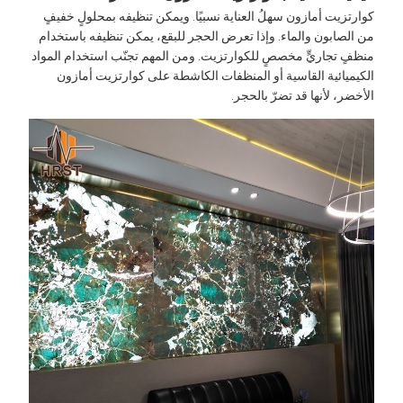
وارتزيت أمازون سهلُ العناية نسبيًا. ويمكن تنظيفه بمحلولٍ خفيفٍ
ن الصابون والماء. وإذا تعرض الحجر للبقع، يمكن تنظيفه باستخدام
نظفٍ تجاريٍّ مخصصٍ للكوارتزيت. ومن المهم تجنّب استخدام المواد
لكيميائية القاسية أو المنظفات الكاشطة على كوارتزيت أمازون
لأخضر، لأنها قد تضرّ بالحجر.