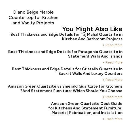
Diano Beige Marble
Countertop for Kitchen
and Vanity Projects
You Might Also Li
Best Thickness and Edge Details for Taj Mahal Quartzit
Kitchen And Bathroom Proje
Read Mo
Best Thickness and Edge Details for Patagonia Quartzit
Statement Walls And Isla
Read Mo
Best Thickness and Edge Details for Cristallo Quartzit
Backlit Walls And Luxury Coun
Read Mo
Amazon Green Quartzite vs Emerald Quartzite for Kitch
And Statement Furniture: Which Should You Choo
Read Mo
Amazon Green Quartzite Cost Gu
for Kitchens And Statement Furnitu
Material, Fabrication, and Installa
Read Mo