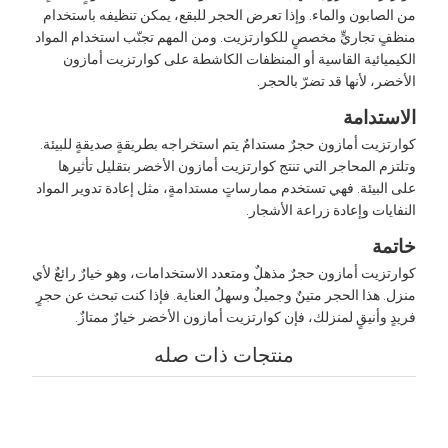
ن الصابون والماء. وإذا تعرض الحجر للبقع، يمكن تنظيفه باستخدام
نظفٍ تجاريٍّ مخصصٍ للكوارتزيت. ومن المهم تجنّب استخدام المواد
لكيميائية القاسية أو المنظفات الكاشطة على كوارتزيت أمازون
لأخضر، لأنها قد تضرّ بالحجر.
لاستدامة
وارتزيت أمازون حجرٌ مستدامٌ يتم استخراجه بطريقةٍ صديقةٍ للبيئة.
تلتزم المحاجر التي تنتج كوارتزيت أمازون الأخضر بتقليل تأثيرها
لى البيئة. فهي تستخدم ممارساتٍ مستدامةٍ، مثل إعادة تدوير المواد
لنفايات وإعادة زراعة الأشجار.
اتمة
وارتزيت أمازون حجرٌ مذهلٌ ومتعدد الاستخدامات، وهو خيارٌ رائعٌ لأي
نزل. هذا الحجر متينٌ وجميلٌ وسهلُ العناية. فإذا كنت تبحث عن حجرٍ
ريدٍ وأنيقٍ لمنزلك، فإن كوارتزيت أمازون الأخضر خيارٌ ممتازٌ.
منتجات ذات صله