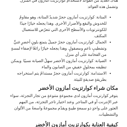
ناك العديد من الفوائد لاستخدام كوارتزيت أمازون في المنزل.
تشمل هذه الفوائد:
المتانة: كوارتزيت أمازون حجرٌ شديدُ المتانة، وهو مقاومٌ
للخدوش والبقع والأضرار الأخرى. وهذا يجعله خيارًا جيدًا
للكونترتوبات والأسطح الأخرى التي تتعرّض للاستعمال
المكثف.
الجمال: كوارتزيت أمازون حجرٌ جميلٌ يتمتع بلونٍ أخضرٍ غنيٍّ
وتشطيبٍ ناعمٍ ومصقولٍ. وهذا يجعله خيارًا رائعًا لإضفاء لمسةٍ
من الفخامة على أي منزل.
الصيانة: كوارتزيت أمازون الأخضر سهلُ الصيانة نسبيًا. ويمكن
تنظيفه بمحلولٍ خفيفٍ من الصابون والماء.
الاستدامة: كوارتزيت أمازون حجرٌ مستدامٌ يتم استخراجه
بطريقةٍ صديقةٍ للبيئة.
كان شراء كوارتزيت أمازون الأخضر
توفر كوارتزيت أمازون لدى مجموعةٍ متنوعةٍ من تجار التجزئة، سواء
بر الإنترنت أو في المتاجر. وعند اختيار تاجر التجزئة، من المهم
لعثور على واحدٍ ذو سمعةٍ طيبةٍ ويقدّم مجموعةً واسعةً من الألوان
التشطيبات.
يفية العناية بكوارتزيت أمازون الأخضر