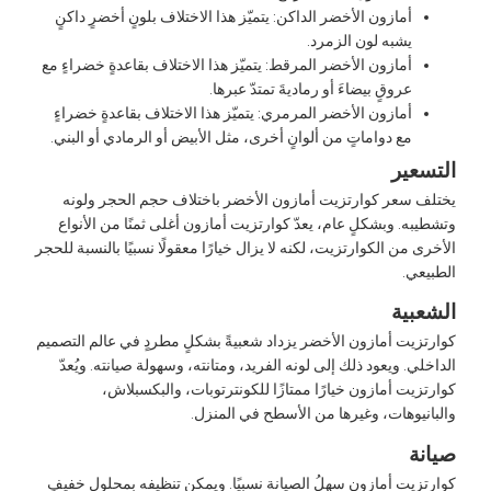
أمازون الأخضر الداكن: يتميّز هذا الاختلاف بلونٍ أخضرٍ داكنٍ
يشبه لون الزمرد.
أمازون الأخضر المرقط: يتميّز هذا الاختلاف بقاعدةٍ خضراءٍ مع
عروقٍ بيضاءَ أو رماديةَ تمتدّ عبرها.
أمازون الأخضر المرمري: يتميّز هذا الاختلاف بقاعدةٍ خضراءٍ
مع دواماتٍ من ألوانٍ أخرى، مثل الأبيض أو الرمادي أو البني.
لتسعير
ختلف سعر كوارتزيت أمازون الأخضر باختلاف حجم الحجر ولونه
تشطيبه. وبشكلٍ عام، يعدّ كوارتزيت أمازون أغلى ثمنًا من الأنواع
لأخرى من الكوارتزيت، لكنه لا يزال خيارًا معقولًا نسبيًا بالنسبة للحجر
لطبيعي.
لشعبية
وارتزيت أمازون الأخضر يزداد شعبيةً بشكلٍ مطردٍ في عالم التصميم
لداخلي. ويعود ذلك إلى لونه الفريد، ومتانته، وسهولة صيانته. ويُعدّ
وارتزيت أمازون خيارًا ممتازًا للكونترتوبات، والبكسبلاش،
البانيوهات، وغيرها من الأسطح في المنزل.
يانة
وارتزيت أمازون سهلُ الصيانة نسبيًا. ويمكن تنظيفه بمحلولٍ خفيفٍ