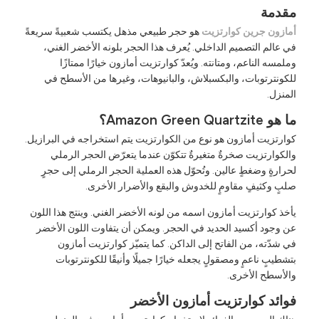
قدمة
مازون جرين كوارتزيت
هو حجر طبيعي مذهل يكتسب شعبيةً سريعةً
ي عالم التصميم الداخلي. يُعرف هذا الحجر بلونه الأخضر الغني،
ملمسه الناعم، ومتانته. ويُعدّ كوارتزيت أمازون خيارًا ممتازًا
لكونترتوبات، والبكسبلاش، والبانيوهات، وغيرها من الأسطح في
لمنزل.
و Amazon Green Quartzite؟
وارتزيت أمازون هو نوع من الكوارتزيت يتم استخراجه في البرازيل.
الكوارتزيت صخرةٌ متغيرةٌ تتكوّن عندما يتعرّض الحجر الرملي
حرارةٍ وضغطٍ عالين. وتُحوّل هذه العملية الحجر الرملي إلى حجرٍ
لبٍ وكثيفٍ مقاومٍ للخدوش والبقع والأضرار الأخرى.
أخذ كوارتزيت أمازون اسمه من لونه الأخضر الغني. وينتج هذا اللون
ن وجود أكسيد الحديد في الحجر. ويمكن أن يتفاوت اللون الأخضر
ي شدّته، من الفاتح إلى الداكن. كما يتميّز كوارتزيت أمازون
تشطيبٍ ناعمٍ ومصقولٍ يجعله خيارًا جميلًا وأنيقًا للكونترتوبات
الأسطح الأخرى.
وائد كوارتزيت أمازون الأخضر