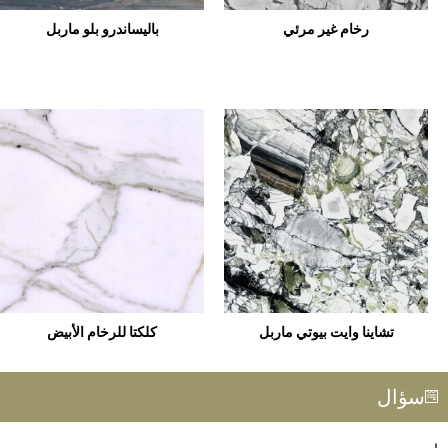
رخام غير مرئي
باليساندرو بلو ماربل
تشاينا وايت بيوتي ماربل
كلكتا للرخام الأبيض
سؤال