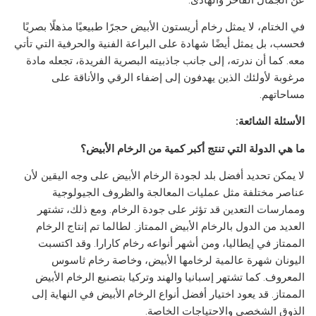
في الختام، لا يمثل رخام أريستون الأبيض حجرًا طبيعيًا مذهلًا بصريًا
فحسب، بل يمثل أيضًا شهادة على البراعة الفنية والحرفية التي تأتي
معه. كما أن ندرته، إلى جانب جاذبيته البصرية الفريدة، تجعله مادة
مرغوبة لأولئك الذين يهدفون إلى إضفاء الرقي والأناقة على
مساحاتهم.
الأسئلة الشائعة:
ما هي الدولة التي تنتج أكبر كمية من الرخام الأبيض؟
لا يمكن تحديد أفضل بلد لجودة الرخام الأبيض على وجه اليقين لأن
عناصر مختلفة مثل عمليات المعالجة والظروف الجيولوجية
وممارسات التعدين قد تؤثر على جودة الرخام. ومع ذلك، تشتهر
العديد من الدول بالرخام الأبيض الممتاز. لطالما تم إنتاج الرخام
الممتاز في إيطاليا، ومن أشهر أنواعه رخام كارارا. وقد اكتسبت
اليونان شهرة عالمية لرخامها الأبيض، وخاصة رخام ثاسوس
المعروف. كما تشتهر إسبانيا والهند وتركيا بتصنيع الرخام الأبيض
الممتاز. قد يعود اختيار أفضل أنواع الرخام الأبيض في النهاية إلى
الذوق الشخصي والاحتياجات الخاصة.