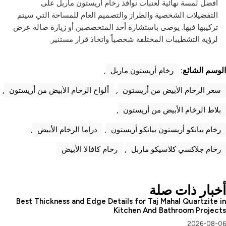
أفضل لمسة نهائية لعتبات نوافذ رخام أريستون ماربل على
التفضيلات الشخصية والطراز والتصميم العام للمساحة التي سيتم
تركيبها فيها. يوصى باستشارة أحد المتخصصين أو زيارة صالة عرض
لرؤية التشطيبات المختلفة شخصياً واتخاذ قرار مستنير.
الوسم الشائع:
رخام أريستون ماربل
,
سعر الرخام الأبيض من أريستون
,
ألواح الرخام الأبيض من أريستون
,
بلاط الرخام الأبيض من أريستون
,
رخام بيانكو أريستون بيانكو أريستون
,
دراما الرخام الأبيض
,
رخام جلاكسي كلاسيكو ماربل
,
رخام كافالا الأبيض
أخبار ذات صلة
Best Thickness and Edge Details for Taj Mahal Quartzite in
Kitchen And Bathroom Projects
2026-08-06