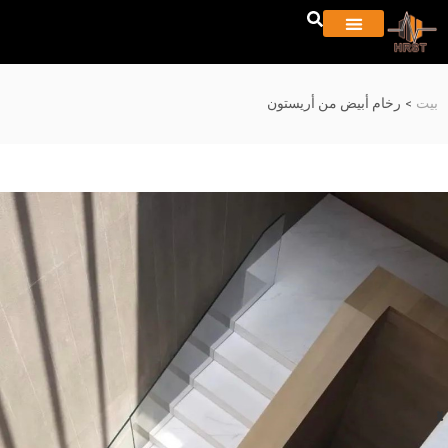
بيت
>
رخام أبيض من أريستون