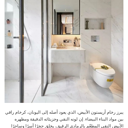
يبرز رخام أريستون الأبيض، الذي يعود أصله إلى اليونان، كرخام راقي
بين مواد البناء البيضاء. إن لونه النقي وجزيئاته الدقيقة ومظهره
الأبيض النقي المطعّم بالرمادي الرقيق، يخلق حجرًا آسرًا وساحرًا