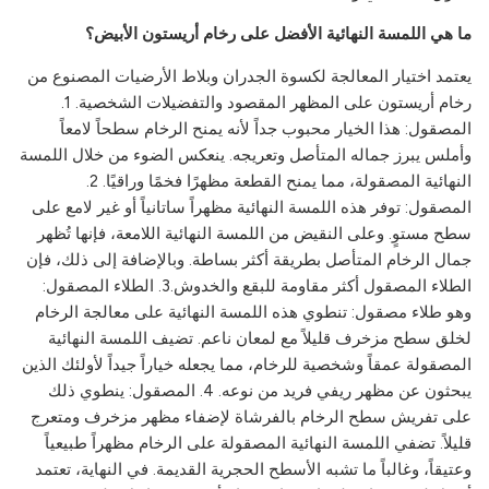
ما هي اللمسة النهائية الأفضل على رخام أريستون الأبيض؟
يعتمد اختيار المعالجة لكسوة الجدران وبلاط الأرضيات المصنوع من
رخام أريستون على المظهر المقصود والتفضيلات الشخصية. 1.
المصقول: هذا الخيار محبوب جداً لأنه يمنح الرخام سطحاً لامعاً
وأملس يبرز جماله المتأصل وتعريجه. ينعكس الضوء من خلال اللمسة
النهائية المصقولة، مما يمنح القطعة مظهرًا فخمًا وراقيًا. 2.
المصقول: توفر هذه اللمسة النهائية مظهراً ساتانياً أو غير لامع على
سطح مستوٍ. وعلى النقيض من اللمسة النهائية اللامعة، فإنها تُظهر
جمال الرخام المتأصل بطريقة أكثر بساطة. وبالإضافة إلى ذلك، فإن
الطلاء المصقول أكثر مقاومة للبقع والخدوش.3. الطلاء المصقول:
وهو طلاء مصقول: تنطوي هذه اللمسة النهائية على معالجة الرخام
لخلق سطح مزخرف قليلاً مع لمعان ناعم. تضيف اللمسة النهائية
المصقولة عمقاً وشخصية للرخام، مما يجعله خياراً جيداً لأولئك الذين
يبحثون عن مظهر ريفي فريد من نوعه. 4. المصقول: ينطوي ذلك
على تفريش سطح الرخام بالفرشاة لإضفاء مظهر مزخرف ومتعرج
قليلاً. تضفي اللمسة النهائية المصقولة على الرخام مظهراً طبيعياً
وعتيقاً، وغالباً ما تشبه الأسطح الحجرية القديمة. في النهاية، تعتمد