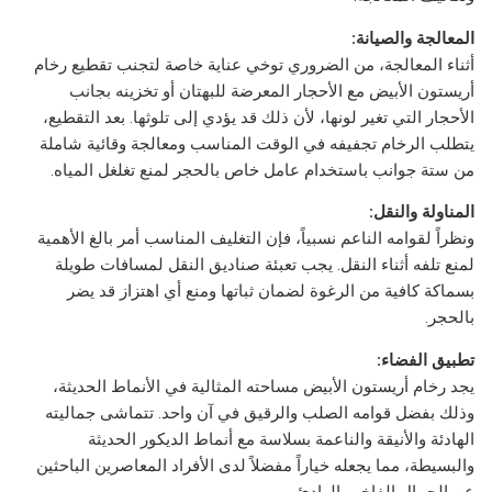
المعالجة والصيانة:
أثناء المعالجة، من الضروري توخي عناية خاصة لتجنب تقطيع رخام
أريستون الأبيض مع الأحجار المعرضة للبهتان أو تخزينه بجانب
الأحجار التي تغير لونها، لأن ذلك قد يؤدي إلى تلوثها. بعد التقطيع،
يتطلب الرخام تجفيفه في الوقت المناسب ومعالجة وقائية شاملة
من ستة جوانب باستخدام عامل خاص بالحجر لمنع تغلغل المياه.
المناولة والنقل:
ونظراً لقوامه الناعم نسبياً، فإن التغليف المناسب أمر بالغ الأهمية
لمنع تلفه أثناء النقل. يجب تعبئة صناديق النقل لمسافات طويلة
بسماكة كافية من الرغوة لضمان ثباتها ومنع أي اهتزاز قد يضر
بالحجر.
تطبيق الفضاء:
يجد رخام أريستون الأبيض مساحته المثالية في الأنماط الحديثة،
وذلك بفضل قوامه الصلب والرقيق في آن واحد. تتماشى جماليته
الهادئة والأنيقة والناعمة بسلاسة مع أنماط الديكور الحديثة
والبسيطة، مما يجعله خياراً مفضلاً لدى الأفراد المعاصرين الباحثين
عن الجمال الفاخر والهادئ.