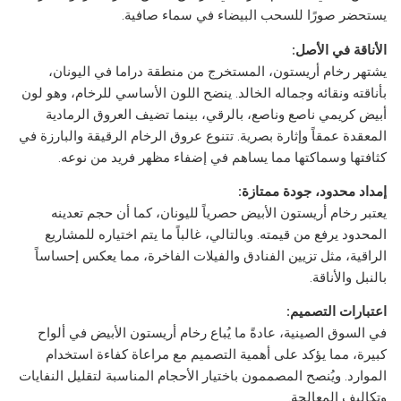
يستحضر صورًا للسحب البيضاء في سماء صافية.
الأناقة في الأصل:
يشتهر رخام أريستون، المستخرج من منطقة دراما في اليونان،
بأناقته ونقائه وجماله الخالد. ينضح اللون الأساسي للرخام، وهو لون
أبيض كريمي ناصع وناصع، بالرقي، بينما تضيف العروق الرمادية
المعقدة عمقاً وإثارة بصرية. تتنوع عروق الرخام الرقيقة والبارزة في
كثافتها وسماكتها مما يساهم في إضفاء مظهر فريد من نوعه.
إمداد محدود، جودة ممتازة:
يعتبر رخام أريستون الأبيض حصرياً لليونان، كما أن حجم تعدينه
المحدود يرفع من قيمته. وبالتالي، غالباً ما يتم اختياره للمشاريع
الراقية، مثل تزيين الفنادق والفيلات الفاخرة، مما يعكس إحساساً
بالنبل والأناقة.
اعتبارات التصميم:
في السوق الصينية، عادةً ما يُباع رخام أريستون الأبيض في ألواح
كبيرة، مما يؤكد على أهمية التصميم مع مراعاة كفاءة استخدام
الموارد. ويُنصح المصممون باختيار الأحجام المناسبة لتقليل النفايات
وتكاليف المعالجة.