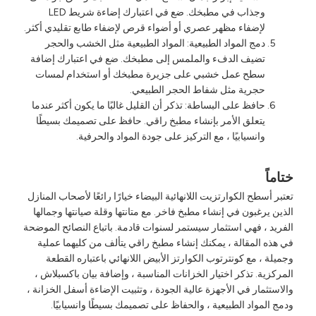
وجذاب في مطبخك. ضع في اعتبارك إضاءة شريط LED
لإضفاء مظهر عصري أو أضواء قرص لإضفاء طابع تقليدي أكثر.
دمج المواد الطبيعية: المواد الطبيعية مثل الخشب والحجر
تضيف الدفء والملمس إلى مطبخك. ضع في اعتبارك إضافة
سطح عمل خشبي على جزيرة مطبخك أو استخدام لمسات
حجرية مثل شفاط الحجر الطبيعي.
حافظ على البساطة: تذكر أن القليل غالبًا ما يكون أكثر عندما
يتعلق الأمر بإنشاء مطبخ راقي. حافظ على تصميمك بسيطًا
وانسيابيًا ، مع التركيز على جودة المواد والحرفية.
ختاماً
تعتبر أسطح الكوارتزيت اللانهائية البيضاء خيارًا رائعًا لأصحاب المنازل
الذين يرغبون في إنشاء مطبخ فاخر. مع متانتها وقلة صيانتها وجمالها
الفريد ، فهي استثمار سيستمر لسنوات قادمة. باتباع النصائح الموضحة
في هذه المقالة ، يمكنك إنشاء مطبخ راقي يتألف من كليهما
عملية
وجميلة ، مع كونترتوب الكوارتز الأبيض اللانهائي باعتباره القطعة
المركزية. تذكر اختيار الخزانات المناسبة ، وإضافة بيان باكسبلاش ،
والاستثمار في الأجهزة عالية الجودة ، وتثبيت الإضاءة أسفل الخزانة ،
ودمج المواد الطبيعية ، والحفاظ على تصميمك بسيطًا وانسيابيًا.