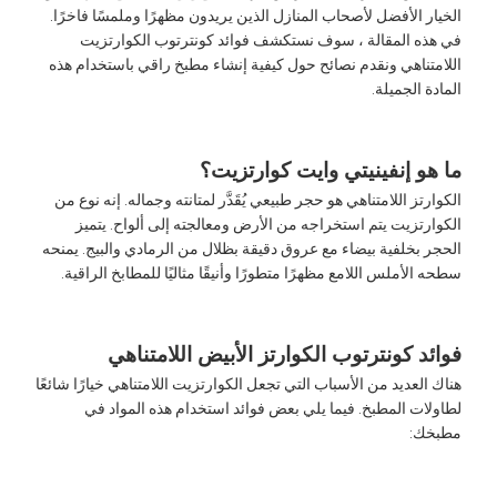
الخيار الأفضل لأصحاب المنازل الذين يريدون مظهرًا وملمسًا فاخرًا.
في هذه المقالة ، سوف نستكشف فوائد كونترتوب الكوارتزيت
اللامتناهي ونقدم نصائح حول كيفية إنشاء مطبخ راقي باستخدام هذه
المادة الجميلة.
ما هو إنفينيتي وايت كوارتزيت؟
الكوارتز اللامتناهي هو حجر طبيعي يُقَدَّر لمتانته وجماله. إنه نوع من
الكوارتزيت يتم استخراجه من الأرض ومعالجته إلى ألواح. يتميز
الحجر بخلفية بيضاء مع عروق دقيقة بظلال من الرمادي والبيج. يمنحه
سطحه الأملس اللامع مظهرًا متطورًا وأنيقًا مثاليًا للمطابخ الراقية.
فوائد كونترتوب الكوارتز الأبيض اللامتناهي
هناك العديد من الأسباب التي تجعل الكوارتزيت اللامتناهي خيارًا شائعًا
لطاولات المطبخ. فيما يلي بعض فوائد استخدام هذه المواد في
مطبخك: