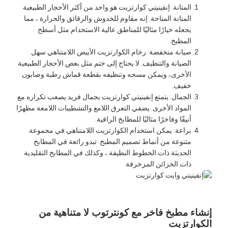
المتانة: إنفينيتي كوارتزيت هو واحد من أكثر الأحجار الطبيعية
المتانة المتاحة. إنه مقاوم للخدوش والرقائق والحرارة ، مما
يجعله خيارًا مثاليًا للمناطق عالية الاستخدام مثل أسطح
المطبخ.
صيانة منخفضة: رخام الكوارتزيت الأبيض اللامتناهي سهل
الصيانة والتنظيف. لا يحتاج إلى ختم مثل بعض الأحجار الطبيعية
الأخرى، ويمكن مسحه وتنظيفه بقطعة قماش رطبة وصابون
خفيف.
الجمال: يتمتع إنفينيتي كوارتزيت بجمال فريد يصعب تكراره مع
المواد الأخرى. يضفي التعرق اللامع والتشطيبات اللامعة مظهرًا
أنيقًا وفاخرًا مثاليًا للمطابخ الراقية.
براعة: يمكن استخدام الكوارتزيت اللامتناهي في مجموعة
متنوعة من أنماط تصميم المطبخ. تبدو رائعة في المطابخ
الحديثة ذات الخطوط النظيفة ، وكذلك في المطابخ التقليدية
ذات الخزائن المزخرفة.
إنشاء مطبخ فاخر مع كونترتوب لا متناهية من
الكوارتزيت