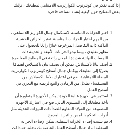
إذا كنت تفكر في كونترتوب الكوارتزيت اللامتناهي لمطبخك ، فإليك
بعض النصائح حول كيفية إنشاء مساحة فاخرة:
اختر الخزانات المناسبة: لاستكمال جمال الكوارتز اللامتناهي ،
من المهم اختيار الخزانات المناسبة. تعتبر الخزائن الخشبية
الداكنة ذات التفاصيل المزخرفة خيارًا رائعًا للحصول على
مظهر تقليدي ، بينما تبدو الخزانات الأنيقة والحديثة ذات
اللمسات النهائية شديدة اللمعان رائعة في المطابخ المعاصرة.
أضف بيانًا باكسبلاش: يمكن أن يضيف بيان باكسبلاش اهتمامًا
بصريًا إلى مطبخك ويكمل جمال أسطح كونترتوب الكوارتزيت
البيضاء اللامتناهية. ضع في اعتبارك بلاط باكسبلاش من
الفسيفساء بظلال من الرمادي والبيج لربطه مع التعرق في
أسطح العمل.
استثمر في أجهزة عالية الجودة: يمكن للأجهزة المتطورة أن
تأخذ مطبخك إلى المستوى التالي. ضع في اعتبارك الأجهزة
المصنوعة من الفولاذ المقاوم للصدأ ذات الميزات الحديثة مثل
أدوات التحكم باللمس والتبريد المدمج.
قم بتثبيت إضاءة الخزانة السفلية: يمكن لإضاءة الخزانة
السفلية إبراز جمال أسطح العمل الخاصة بك وخلق جو دافئ