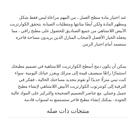
عند اختيار مادة سطح العمل ، من المهم مراعاة ليس فقط شكل
ومظهر المادة ولكن أيضًا متانتها ومتطلبات الصيانة. يتحقق الكوارتزيت
الأبيض اللامتناهي من جميع الصناديق للحصول على مطبخ راقي ، مما
يجعله الخيار الأفضل لأصحاب المنازل الذين يريدون مساحة فاخرة
ستصمد أمام اختبار الزمن.
يمكن أن يكون دمج أسطح الكوارتزيت اللامتناهية في تصميم مطبخك
استثمارًا رائعًا سيضيف قيمة إلى منزلك ويعزز حياتك اليومية. سواء
كنت تبني منزلًا جديدًا أو تقوم بتجديد مساحتك الحالية ، ففكر في
الترقية إلى كونترتوب الكوارتزيت الأبيض اللامتناهي لإنشاء مطبخ
جميل وعملي. مع عناصر التصميم الصحيحة والتركيز على المواد عالية
الجودة ، يمكنك إنشاء مطبخ فاخر ستستمتع به لسنوات قادمة.
منتجات ذات صله